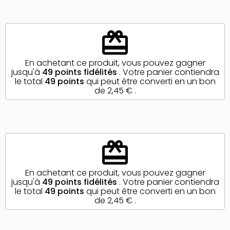
redeem
En achetant ce produit, vous pouvez gagner
jusqu'à
49
points fidélités
. Votre panier contiendra
le total
49
points
qui peut être converti en un bon
de
2,45 €
.
redeem
En achetant ce produit, vous pouvez gagner
jusqu'à
49
points fidélités
. Votre panier contiendra
le total
49
points
qui peut être converti en un bon
de
2,45 €
.