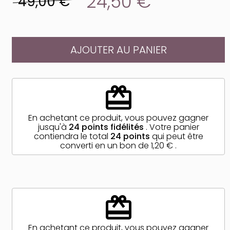
24,50 €
49,00 €
AJOUTER AU PANIER
redeem
En achetant ce produit, vous pouvez gagner
jusqu'à
24
points fidélités
. Votre panier
contiendra le total
24
points
qui peut être
converti en un bon de
1,20 €
.
redeem
En achetant ce produit, vous pouvez gagner