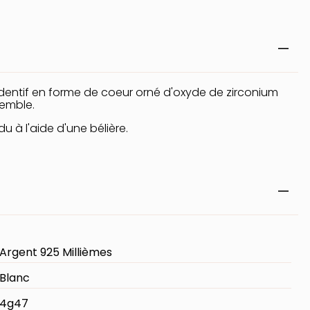
entif en forme de coeur orné d'oxyde de zirconium
semble.
u à l'aide d'une bélière.
Argent 925 Millièmes
Blanc
4g47