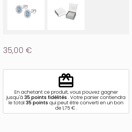
35,00 €
redeem
En achetant ce produit, vous pouvez gagner
jusqu'à
35
points fidélités
. Votre panier contiendra
le total
35
points
qui peut être converti en un bon
de
1,75 €
.