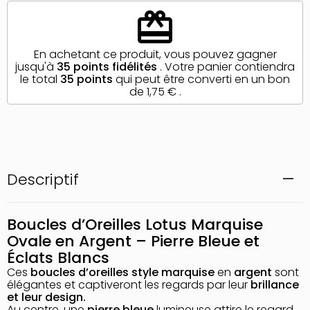
redeem
En achetant ce produit, vous pouvez gagner
jusqu'à
35
points fidélités
. Votre panier contiendra
le total
35
points
qui peut être converti en un bon
de
1,75 €
.
Descriptif
Boucles d’Oreilles Lotus Marquise
Ovale en Argent – Pierre Bleue et
Éclats Blancs
Ces
boucles d’oreilles style marquise
en
argent
sont
élégantes et captiveront les regards par leur
brillance
et leur design.
Au centre, une
pierre bleue
lumineuse attire le regard,