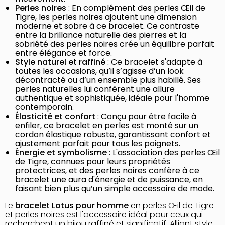
Perles noires
: En complément des perles Œil de
Tigre, les perles noires ajoutent une dimension
moderne et sobre à ce bracelet. Ce contraste
entre la brillance naturelle des pierres et la
sobriété des perles noires crée un équilibre parfait
entre élégance et force.
Style naturel et raffiné
: Ce bracelet s'adapte à
toutes les occasions, qu’il s’agisse d’un look
décontracté ou d’un ensemble plus habillé. Ses
perles naturelles lui confèrent une allure
authentique et sophistiquée, idéale pour l'homme
contemporain.
Élasticité et confort
: Conçu pour être facile à
enfiler, ce bracelet en perles est monté sur un
cordon élastique robuste, garantissant confort et
ajustement parfait pour tous les poignets.
Énergie et symbolisme
: L'association des perles Œil
de Tigre, connues pour leurs propriétés
protectrices, et des perles noires confère à ce
bracelet une aura d'énergie et de puissance, en
faisant bien plus qu’un simple accessoire de mode.
Le
bracelet Lotus pour homme
en perles Œil de Tigre
et perles noires est l'accessoire idéal pour ceux qui
recherchent un bijou raffiné et significatif. Alliant style