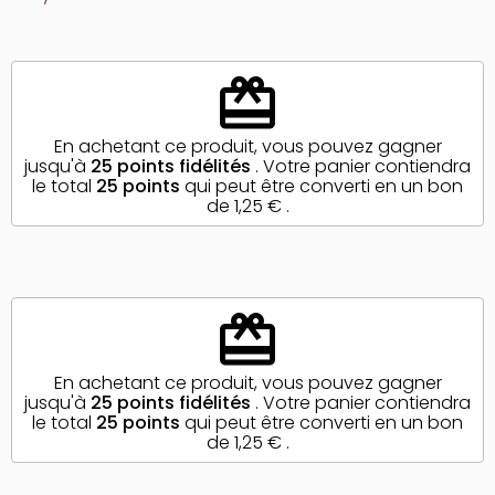
redeem
En achetant ce produit, vous pouvez gagner
jusqu'à
25
points fidélités
. Votre panier contiendra
le total
25
points
qui peut être converti en un bon
de
1,25 €
.
redeem
En achetant ce produit, vous pouvez gagner
jusqu'à
25
points fidélités
. Votre panier contiendra
le total
25
points
qui peut être converti en un bon
de
1,25 €
.