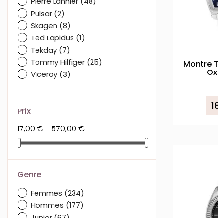
Pierre Lannier
(48)
Pulsar
(2)
Skagen
(8)
Ted Lapidus
(1)
Tekday
(7)
Tommy Hilfiger
(25)
Montre T
Ox
Viceroy
(3)
1
Prix
17,00 € - 570,00 €
Genre
Femmes
(234)
Hommes
(177)
Junior
(67)