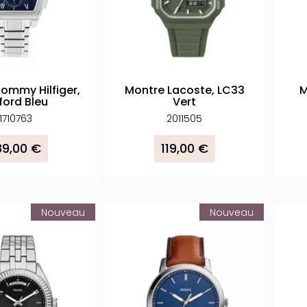
ommy Hilfiger,
Montre Lacoste, LC33
M
ford Bleu
Vert
1710763
2011505
89,00 €
119,00 €
Nouveau
Nouveau