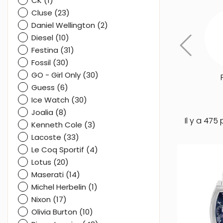
CK
(1)
Cluse
(23)
Daniel Wellington
(2)
Diesel
(10)
Festina
(31)
Fossil
(30)
GO - Girl Only
(30)
Guess
(6)
Ice Watch
(30)
Joalia
(8)
Il y a 475 
Kenneth Cole
(3)
Lacoste
(33)
Le Coq Sportif
(4)
Lotus
(20)
Maserati
(14)
Michel Herbelin
(1)
Nixon
(17)
Olivia Burton
(10)