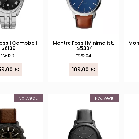
ossil Campbell
Montre Fossil Minimalist,
Mont
FS6139
FS5304
FS6139
FS5304
59,00 €
109,00 €
Nouveau
Nouveau