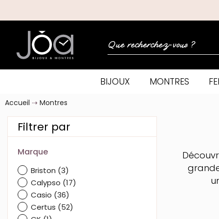
BIJOUX
MONTRES
F
Accueil
Montres
Filtrer par
Marque
Découvre
grande
Briston
(3)
un
Calypso
(17)
Casio
(36)
Certus
(52)