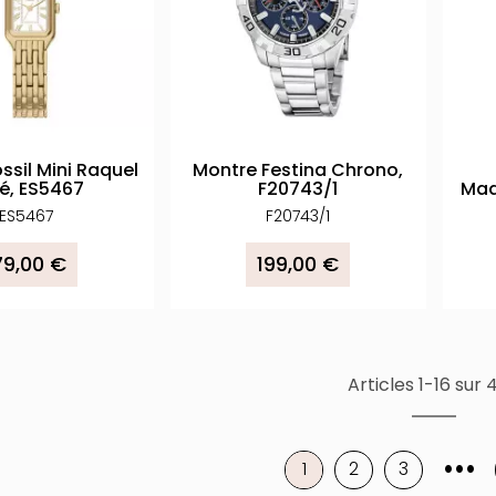
ssil Mini Raquel
Montre Festina Chrono,
é, ES5467
F20743/1
Mad
ES5467
F20743/1
79,00 €
199,00 €
Articles 1-16 sur 
•••
1
2
3