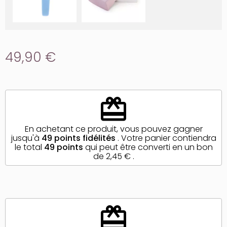
49,90 €
redeem
En achetant ce produit, vous pouvez gagner
jusqu'à
49
points fidélités
. Votre panier contiendra
le total
49
points
qui peut être converti en un bon
de
2,45 €
.
redeem