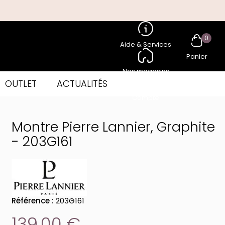
0
Aide & Services
Panier
Nos magasins
OUTLET
ACTUALITÉS
Compte
Montre Pierre Lannier, Graphite
- 203G161
Référence :
203G161
139,00 €