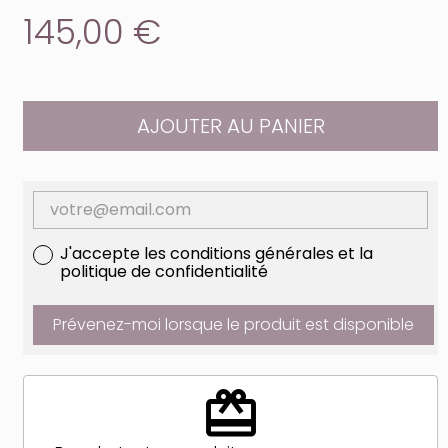
145,00 €
AJOUTER AU PANIER
J'accepte les conditions générales et la
politique de confidentialité
Prévenez-moi lorsque le produit est disponible
redeem