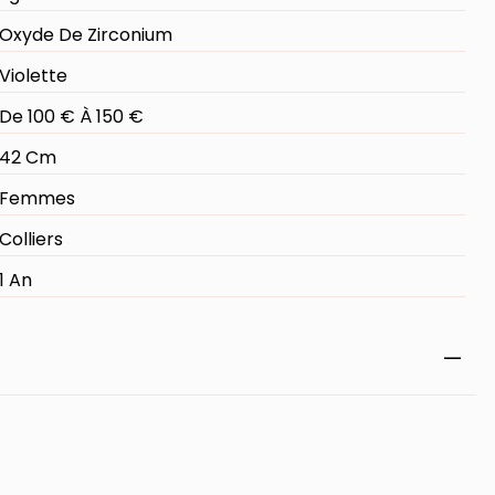
Oxyde De Zirconium
Violette
De 100 € À 150 €
42 Cm
Femmes
Colliers
1 An