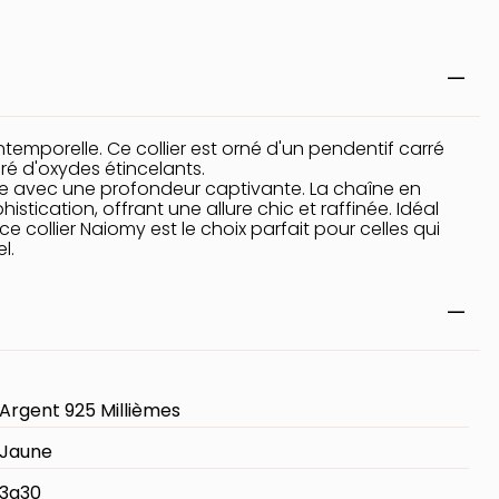
temporelle. Ce collier est orné d'un pendentif carré
ré d'oxydes étincelants.
re avec une profondeur captivante. La chaîne en
tication, offrant une allure chic et raffinée. Idéal
collier Naiomy est le choix parfait pour celles qui
l.
Argent 925 Millièmes
Jaune
3g30