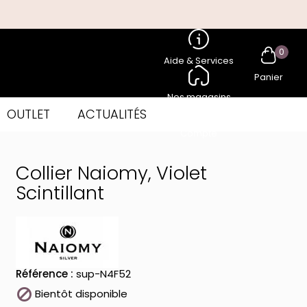
0
Aide & Services
Panier
Nos magasins
OUTLET
ACTUALITÉS
Compte
Collier Naiomy, Violet
Scintillant
Référence :
sup-N4F52

Bientôt disponible