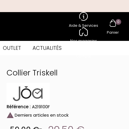
0
Aide & Services
Panier
Nos magasins
OUTLET
ACTUALITÉS
Compte
Collier Triskell
Référence :
A219100F

Derniers articles en stock