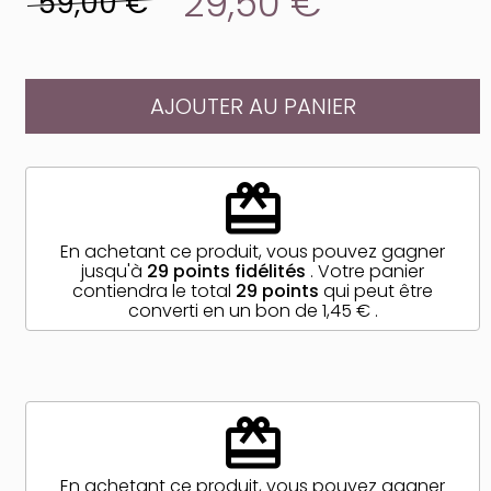
29,50 €
59,00 €
AJOUTER AU PANIER
redeem
En achetant ce produit, vous pouvez gagner
jusqu'à
29
points fidélités
. Votre panier
contiendra le total
29
points
qui peut être
converti en un bon de
1,45 €
.
redeem
En achetant ce produit, vous pouvez gagner