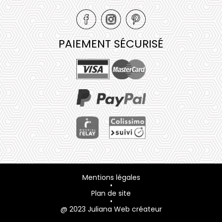
PAIEMENT SÉCURISÉ
Mentions légales
•
Plan de site
•
@ 2023 Juliana Web créateur