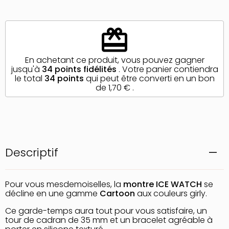
redeem
En achetant ce produit, vous pouvez gagner
jusqu'à
34
points fidélités
. Votre panier contiendra
le total
34
points
qui peut être converti en un bon
de
1,70 €
.
Descriptif
Pour vous mesdemoiselles, la
montre ICE WATCH
se
décline en une gamme
Cartoon
aux couleurs girly.
Ce garde-temps aura tout pour vous satisfaire, un
tour de cadran de 35 mm et un bracelet agréable à