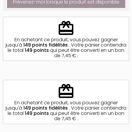
Prévenez-moi lorsque le produit est disponible
redeem
En achetant ce produit, vous pouvez gagner
jusqu'à
149
points fidélités
. Votre panier contiendra
le total
149
points
qui peut être converti en un bon
de
7,45 €
.
redeem
En achetant ce produit, vous pouvez gagner
jusqu'à
149
points fidélités
. Votre panier contiendra
le total
149
points
qui peut être converti en un bon
de
7,45 €
.