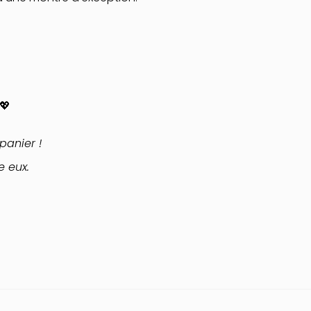
💖
panier !
e eux.