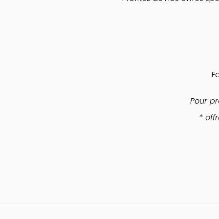
F
Pour pr
* off