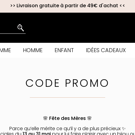
>>
Livraison gratuite à partir de 49€ d'achat
<<
EMME
HOMME
ENFANT
IDÉES CADEAUX
CODE PROMO
🌸 Fête des Mères 🌸
Parce qu’elle mérite ce qu’il y a de plus précieux ✨
éciales du
13 au 31 mai
pour lui faire plaisir avec un bijou