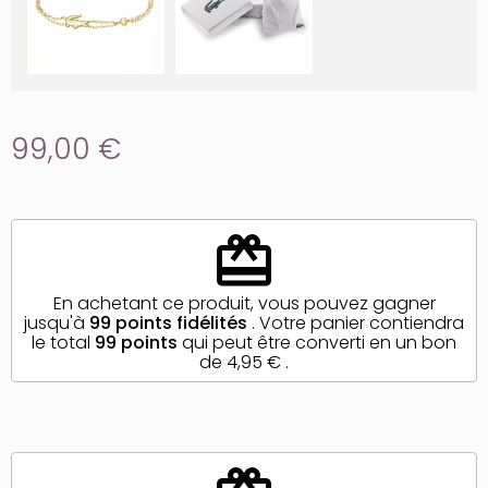
99,00 €
redeem
En achetant ce produit, vous pouvez gagner
jusqu'à
99
points fidélités
. Votre panier contiendra
le total
99
points
qui peut être converti en un bon
de
4,95 €
.