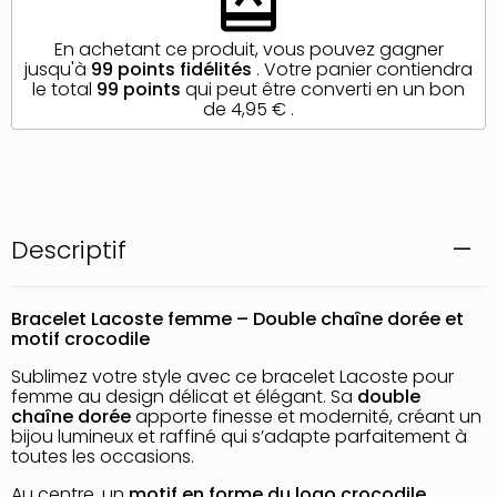
redeem
En achetant ce produit, vous pouvez gagner
jusqu'à
99
points fidélités
. Votre panier contiendra
le total
99
points
qui peut être converti en un bon
de
4,95 €
.
Descriptif
Bracelet
Lacoste
femme – Double chaîne dorée et
motif crocodile
Sublimez votre style avec ce bracelet Lacoste pour
femme au design délicat et élégant. Sa
double
chaîne dorée
apporte finesse et modernité, créant un
bijou lumineux et raffiné qui s’adapte parfaitement à
toutes les occasions.
Au centre, un
motif en forme du logo crocodile