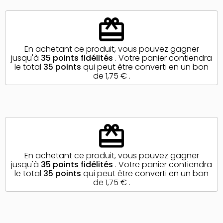
redeem
En achetant ce produit, vous pouvez gagner
jusqu'à
35
points fidélités
. Votre panier contiendra
le total
35
points
qui peut être converti en un bon
de
1,75 €
.
redeem
En achetant ce produit, vous pouvez gagner
jusqu'à
35
points fidélités
. Votre panier contiendra
le total
35
points
qui peut être converti en un bon
de
1,75 €
.