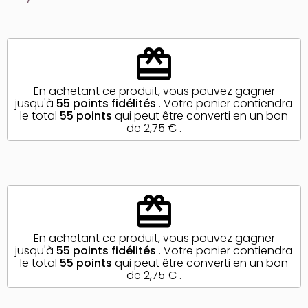
redeem
En achetant ce produit, vous pouvez gagner
jusqu'à
55
points fidélités
. Votre panier contiendra
le total
55
points
qui peut être converti en un bon
de
2,75 €
.
redeem
En achetant ce produit, vous pouvez gagner
jusqu'à
55
points fidélités
. Votre panier contiendra
le total
55
points
qui peut être converti en un bon
de
2,75 €
.