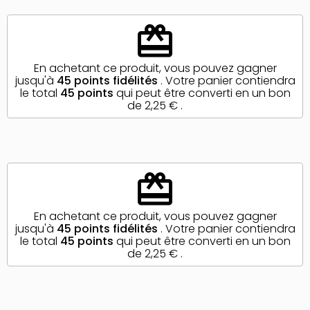
redeem
En achetant ce produit, vous pouvez gagner
jusqu'à
45
points fidélités
. Votre panier contiendra
le total
45
points
qui peut être converti en un bon
de
2,25 €
.
redeem
En achetant ce produit, vous pouvez gagner
jusqu'à
45
points fidélités
. Votre panier contiendra
le total
45
points
qui peut être converti en un bon
de
2,25 €
.