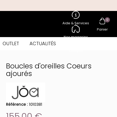
0
Aide & Services
Panier
Nos magasins
OUTLET
ACTUALITÉS
Compte
Boucles d'oreilles Coeurs
ajourés
Référence :
1010381
155,00 €