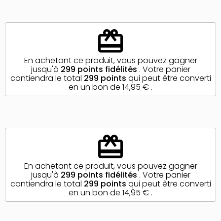
redeem
En achetant ce produit, vous pouvez gagner
jusqu'à
299
points fidélités
. Votre panier
contiendra le total
299
points
qui peut être converti
en un bon de
14,95 €
.
redeem
En achetant ce produit, vous pouvez gagner
jusqu'à
299
points fidélités
. Votre panier
contiendra le total
299
points
qui peut être converti
en un bon de
14,95 €
.