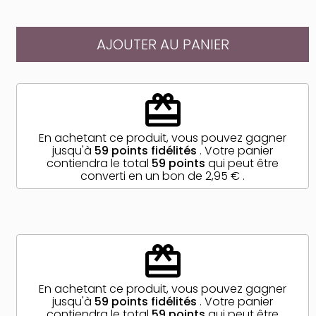
AJOUTER AU PANIER
redeem
En achetant ce produit, vous pouvez gagner
jusqu'à
59
points fidélités
. Votre panier
contiendra le total
59
points
qui peut être
converti en un bon de
2,95 €
.
redeem
En achetant ce produit, vous pouvez gagner
jusqu'à
59
points fidélités
. Votre panier
contiendra le total
59
points
qui peut être