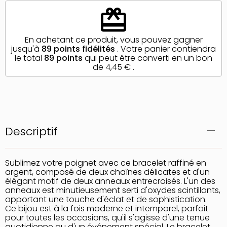
redeem
En achetant ce produit, vous pouvez gagner
jusqu'à
89
points fidélités
. Votre panier contiendra
le total
89
points
qui peut être converti en un bon
de
4,45 €
.
Descriptif
Sublimez votre poignet avec ce bracelet raffiné en
argent, composé de deux chaînes délicates et d'un
élégant motif de deux anneaux entrecroisés. L'un des
anneaux est minutieusement serti d'oxydes scintillants,
apportant une touche d'éclat et de sophistication.
Ce bijou est à la fois moderne et intemporel, parfait
pour toutes les occasions, qu'il s'agisse d'une tenue
quotidienne ou d'un événement spécial. Le bracelet