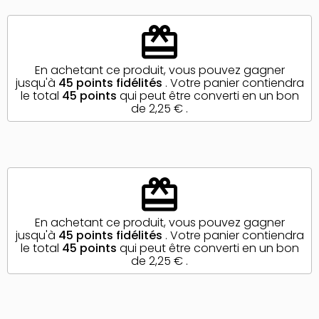
redeem
En achetant ce produit, vous pouvez gagner
jusqu'à
45
points fidélités
. Votre panier contiendra
le total
45
points
qui peut être converti en un bon
de
2,25 €
.
redeem
En achetant ce produit, vous pouvez gagner
jusqu'à
45
points fidélités
. Votre panier contiendra
le total
45
points
qui peut être converti en un bon
de
2,25 €
.