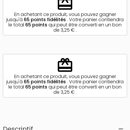
redeem
En achetant ce produit, vous pouvez gagner
jusqu'à
65
points fidélités
. Votre panier contiendra
le total
65
points
qui peut être converti en un bon
de
3,25 €
.
redeem
En achetant ce produit, vous pouvez gagner
jusqu'à
65
points fidélités
. Votre panier contiendra
le total
65
points
qui peut être converti en un bon
de
3,25 €
.
Descriptif