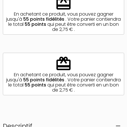
redeem
En achetant ce produit, vous pouvez gagner
jusqu'à
55
points fidélités
. Votre panier contiendra
le total
55
points
qui peut être converti en un bon
de
2,75 €
.
redeem
En achetant ce produit, vous pouvez gagner
jusqu'à
55
points fidélités
. Votre panier contiendra
le total
55
points
qui peut être converti en un bon
de
2,75 €
.
Descriptif