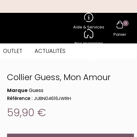
0
Aide & Services
Panier
Nos magasins
OUTLET
ACTUALITÉS
Compte
Collier Guess, Mon Amour
Marque
Guess
Référence :
JUBN04616JWRH
59,90 €