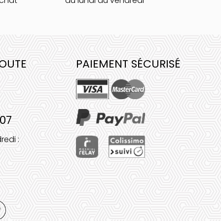
achat
du lundi au vendredi
COUTE
PAIEMENT SÉCURISÉ
 07
redi :