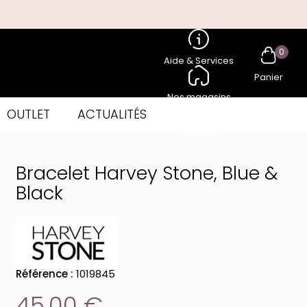
0
Aide & Services
Panier
Nos magasins
OUTLET
ACTUALITÉS
Compte
Bracelet Harvey Stone, Blue &
Black
Référence :
1019845
45,00 €