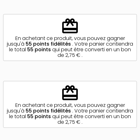
redeem
En achetant ce produit, vous pouvez gagner
jusqu'à
55
points fidélités
. Votre panier contiendra
le total
55
points
qui peut être converti en un bon
de
2,75 €
.
redeem
En achetant ce produit, vous pouvez gagner
jusqu'à
55
points fidélités
. Votre panier contiendra
le total
55
points
qui peut être converti en un bon
de
2,75 €
.