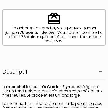
redeem
En achetant ce produit, vous pouvez gagner
jusqu'à
75
points fidélités
. Votre panier contiendra
le total
75
points
qui peut être converti en un bon
de
3,75 €
.
Descriptif
La manchette Louise's Garden Elyme
, est élégante.
Sur un fond noir, des brins d'herbes s’entremêlent aux
fines feuilles. Le bracelet est un jonc large.
La manchette s'enfile facilement sur le poignet grâce
à son ouverture et se resserre d'une simple pression.