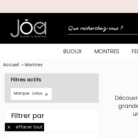
BIJOUX
MONTRES
F
Accueil
Montres
Filtres actifs
Marque : Lotus

Découvre
grande
un
Filtrer par
effacer tout
