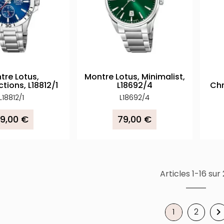
tre Lotus,
Montre Lotus, Minimalist,
ctions, L18812/1
L18692/4
Chr
L18812/1
L18692/4
9,00 €
79,00 €
Articles 1-16 sur
1
2