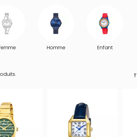
Femme
Homme
Enfant
roduits.
T