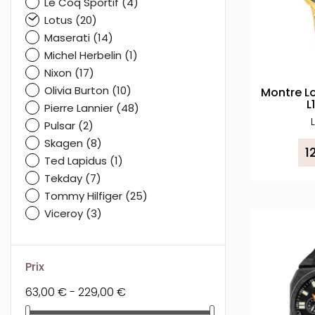
Le Coq Sportif
(4)
Lotus
(20)
Maserati
(14)
Michel Herbelin
(1)
Nixon
(17)
Olivia Burton
(10)
Montre L
L
Pierre Lannier
(48)
Pulsar
(2)
Skagen
(8)
1
Ted Lapidus
(1)
Tekday
(7)
Tommy Hilfiger
(25)
Viceroy
(3)
Prix
63,00 € - 229,00 €