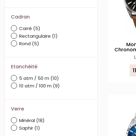
Cadran
Carré
(5)
Rectangulaire
(1)
Rond
(5)
Mon
Chronom
Etanchéité
1
5 atm / 50 m
(10)
10 atm / 100 m
(9)
Verre
Minéral
(18)
Saphir
(1)