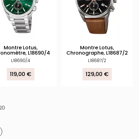
Montre Lotus,
Montre Lotus,
onomètre, L18690/4
Chronographe, L18687/2
L18690/4
L18687/2
119,00 €
129,00 €
 20
