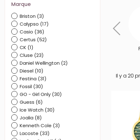
Marque
Briston
(3)
Calypso
(17)
Casio
(36)
Certus
(52)
CK
(1)
Cluse
(23)
Daniel Wellington
(2)
Diesel
(10)
Il y a 20 p
Festina
(31)
Fossil
(30)
GO - Girl Only
(30)
Guess
(6)
Ice Watch
(30)
Joalia
(8)
Kenneth Cole
(3)
Lacoste
(33)