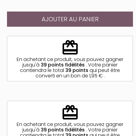
AJOUTER AU PANIER
redeem
En achetant ce produit, vous pouvez gagner
jusqu'à
39
points fidélités
. Votre panier
contiendra le total
39
points
qui peut être
converti en un bon de
1,95 €
.
redeem
En achetant ce produit, vous pouvez gagner
jusqu'à
39
points fidélités
. Votre panier
contiendra le total
39
points
qui peut être