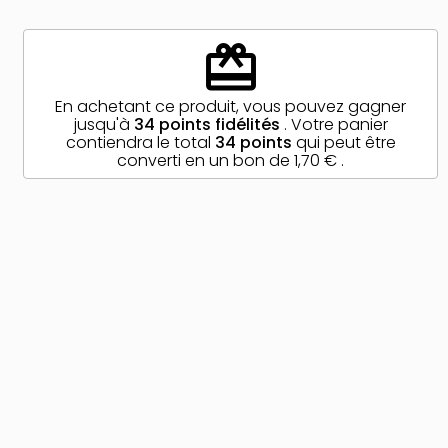
redeem
En achetant ce produit, vous pouvez gagner
jusqu'à
34
points fidélités
. Votre panier
contiendra le total
34
points
qui peut être
converti en un bon de
1,70 €
.