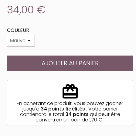
34,00 €
COULEUR
AJOUTER AU PANIER
redeem
En achetant ce produit, vous pouvez gagner
jusqu'à
34
points fidélités
. Votre panier
contiendra le total
34
points
qui peut être
converti en un bon de
1,70 €
.