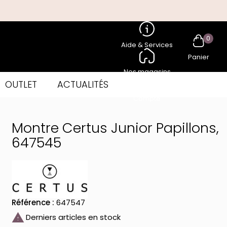
0
Aide & Services
Panier
Nos magasins
OUTLET
ACTUALITÉS
Compte
Montre Certus Junior Papillons,
647545
Référence :
647547

Derniers articles en stock