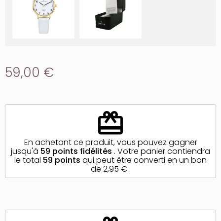
59,00 €
redeem
En achetant ce produit, vous pouvez gagner
jusqu'à
59
points fidélités
. Votre panier contiendra
le total
59
points
qui peut être converti en un bon
de
2,95 €
.