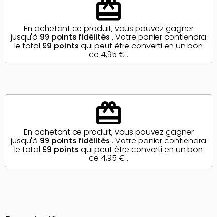
redeem
En achetant ce produit, vous pouvez gagner
jusqu'à
99
points fidélités
. Votre panier contiendra
le total
99
points
qui peut être converti en un bon
de
4,95 €
.
redeem
En achetant ce produit, vous pouvez gagner
jusqu'à
99
points fidélités
. Votre panier contiendra
le total
99
points
qui peut être converti en un bon
de
4,95 €
.