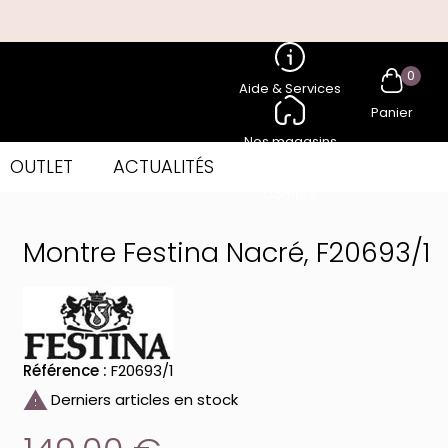
0
Aide & Services
Panier
Nos magasins
OUTLET
ACTUALITÉS
Compte
Montre Festina Nacré, F20693/1
Référence :
F20693/1

Derniers articles en stock