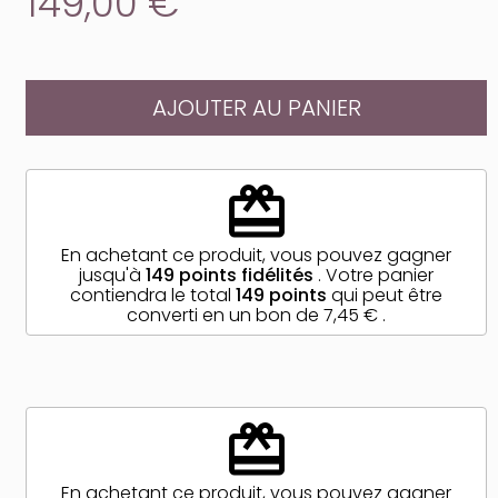
149,00 €
AJOUTER AU PANIER
redeem
En achetant ce produit, vous pouvez gagner
jusqu'à
149
points fidélités
. Votre panier
contiendra le total
149
points
qui peut être
converti en un bon de
7,45 €
.
redeem
En achetant ce produit, vous pouvez gagner