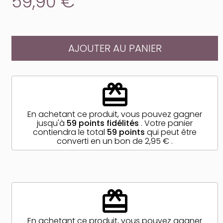
59,90 €
AJOUTER AU PANIER
redeem
En achetant ce produit, vous pouvez gagner
jusqu'à
59
points fidélités
. Votre panier
contiendra le total
59
points
qui peut être
converti en un bon de
2,95 €
.
redeem
En achetant ce produit, vous pouvez gagner