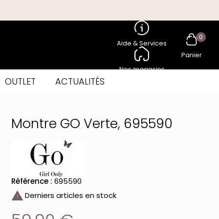
0
Aide & Services
Panier
Nos magasins
OUTLET
ACTUALITÉS
Compte
Montre GO Verte, 695590
Référence :
695590

Derniers articles en stock