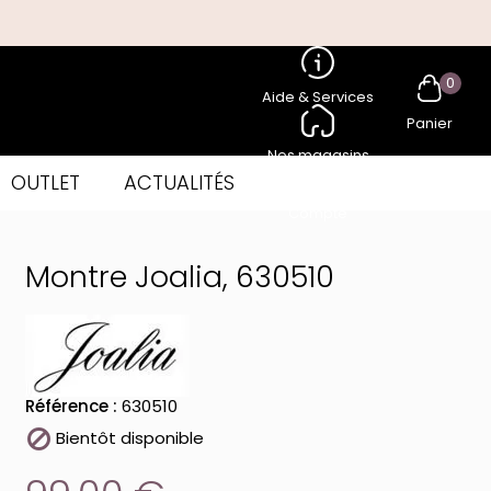
0
Aide & Services
Panier
Nos magasins
OUTLET
ACTUALITÉS
Compte
Montre Joalia, 630510
Référence :
630510

Bientôt disponible