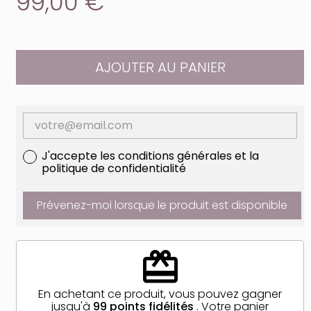
99,00 €
AJOUTER AU PANIER
J'accepte les conditions générales et la
politique de confidentialité
Prévenez-moi lorsque le produit est disponible
redeem
En achetant ce produit, vous pouvez gagner
jusqu'à
99
points fidélités
. Votre panier