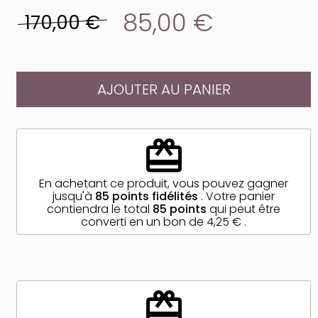
85,00 €
170,00 €
AJOUTER AU PANIER
redeem
En achetant ce produit, vous pouvez gagner
jusqu'à
85
points fidélités
. Votre panier
contiendra le total
85
points
qui peut être
converti en un bon de
4,25 €
.
redeem