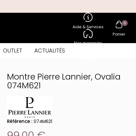
0
Aide & Services
Panier
Nos magasins
OUTLET
ACTUALITÉS
Compte
Montre Pierre Lannier, Ovalia
074M621
Référence :
074M621
99,00 €