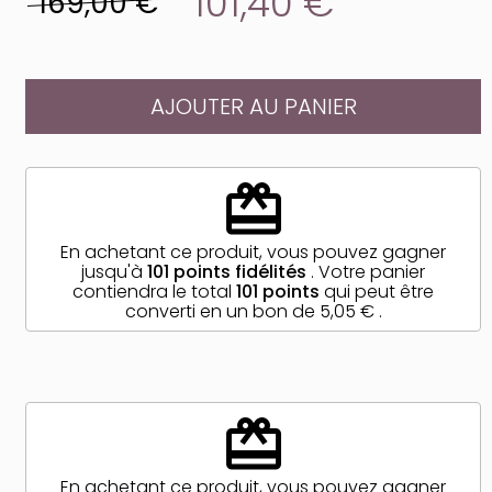
101,40 €
169,00 €
AJOUTER AU PANIER
redeem
En achetant ce produit, vous pouvez gagner
jusqu'à
101
points fidélités
. Votre panier
contiendra le total
101
points
qui peut être
converti en un bon de
5,05 €
.
redeem
En achetant ce produit, vous pouvez gagner