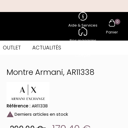
0
Aide & Services
Panier
Nos magasins
OUTLET
ACTUALITÉS
Compte
Montre Armani, AR11338
Référence :
AR11338

Derniers articles en stock