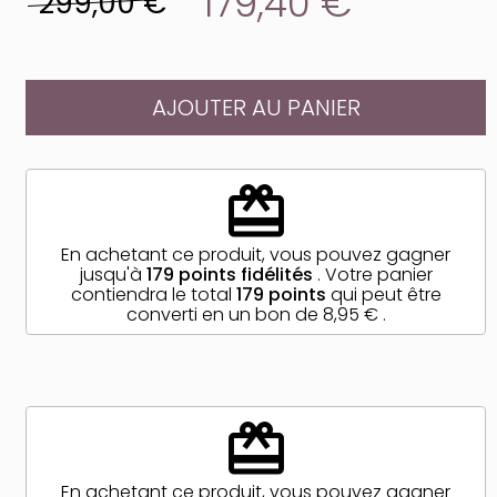
179,40 €
299,00 €
AJOUTER AU PANIER
redeem
En achetant ce produit, vous pouvez gagner
jusqu'à
179
points fidélités
. Votre panier
contiendra le total
179
points
qui peut être
converti en un bon de
8,95 €
.
redeem
En achetant ce produit, vous pouvez gagner