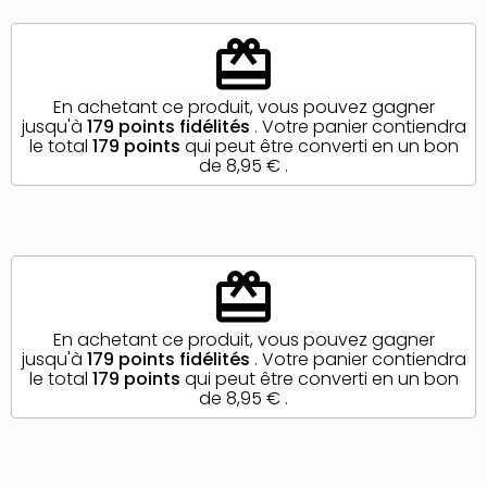
redeem
En achetant ce produit, vous pouvez gagner
jusqu'à
179
points fidélités
. Votre panier contiendra
le total
179
points
qui peut être converti en un bon
de
8,95 €
.
redeem
En achetant ce produit, vous pouvez gagner
jusqu'à
179
points fidélités
. Votre panier contiendra
le total
179
points
qui peut être converti en un bon
de
8,95 €
.