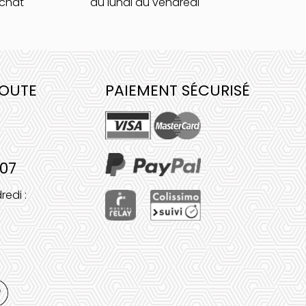
achat
du lundi au vendredi
COUTE
PAIEMENT SÉCURISÉ
 07
redi :