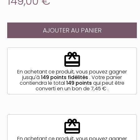
149,00 €
AJOUTER AU PANIER
redeem
En achetant ce produit, vous pouvez gagner
jusqu'à
149
points fidélités
. Votre panier
contiendra le total
149
points
qui peut être
converti en un bon de
7,45 €
.
redeem
En achetant ce produit, vous pouvez gagner