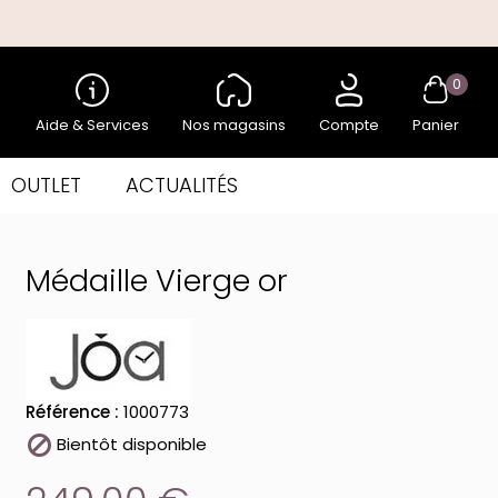
0
Aide & Services
Nos magasins
Compte
Panier
OUTLET
ACTUALITÉS
Médaille Vierge or
Référence :
1000773

Bientôt disponible