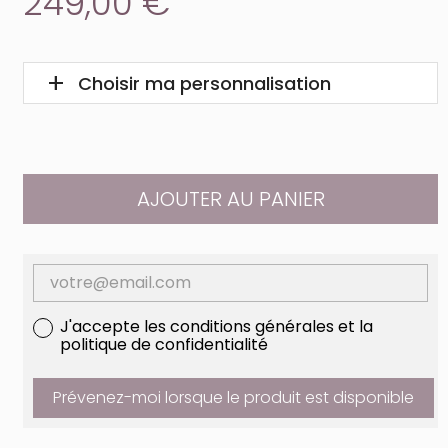
249,00 €
add
remove
Choisir ma personnalisation
Fermer la personnalisation
AJOUTER AU PANIER
J'accepte les conditions générales et la
politique de confidentialité
Prévenez-moi lorsque le produit est disponible