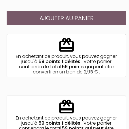
AJOUTER AU PANIER
redeem
En achetant ce produit, vous pouvez gagner
jusqu'à
59
points fidélités
. Votre panier
contiendra le total
59
points
qui peut être
converti en un bon de
2,95 €
.
redeem
En achetant ce produit, vous pouvez gagner
jusqu'à
59
points fidélités
. Votre panier
contiendra le total
59
points
qui peut être