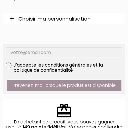
add
remove
Choisir ma personnalisation
Fermer la personnalisation
J'accepte les conditions générales et la
politique de confidentialité
Prévenez-moi lorsque le produit est disponible
redeem
En achetant ce produit, vous pouvez gagner
jusqu'à
149
points fidélités
. Votre panier contiendra