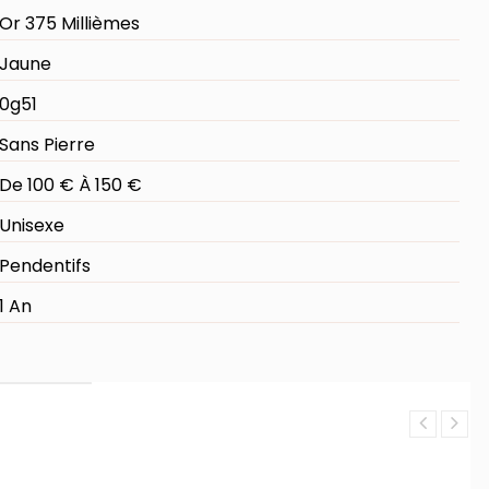
Or 375 Millièmes
Jaune
0g51
Sans Pierre
De 100 € À 150 €
Unisexe
Pendentifs
1 An