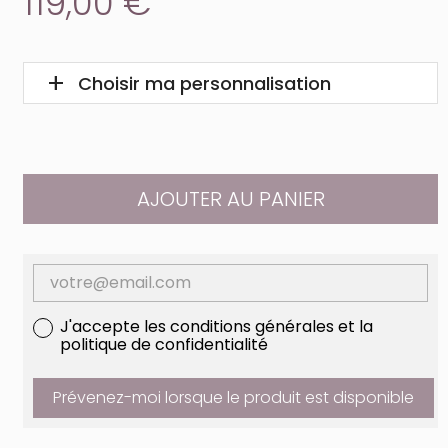
119,00 €
add
remove
Choisir ma personnalisation
Fermer la personnalisation
AJOUTER AU PANIER
J'accepte les conditions générales et la
politique de confidentialité
Prévenez-moi lorsque le produit est disponible