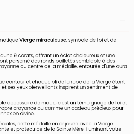
ématique
Vierge miraculeuse
, symbole de foi et de
jaune 9 carats, offrant un éclat chaleureux et une
, sont parsemé des ronds pailletés semblable à des
 rayonne au centre de la médaille, entourée d'une aura
que contour et chaque pli de la robe de la Vierge étant
 et ses yeux bienveillants inspirent un sentiment de
imple accessoire de mode, c'est un témoignage de foi et
 propre croyance ou comme un cadeau précieux pour
onnexion divine.
ciales, cette médaille en or jaune avec la Vierge
e et protectrice de la Sainte Mère, illuminant votre