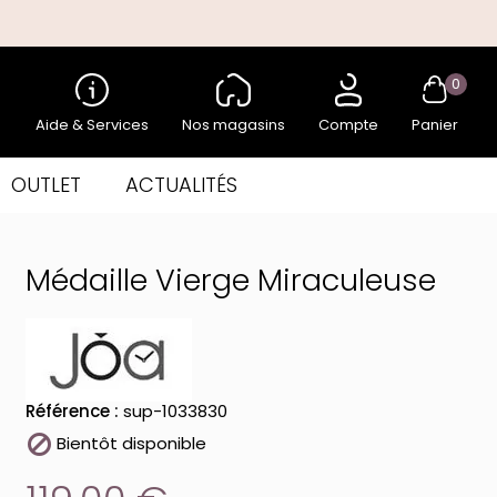
0
Aide & Services
Nos magasins
Compte
Panier
OUTLET
ACTUALITÉS
Médaille Vierge Miraculeuse
Référence :
sup-1033830

Bientôt disponible