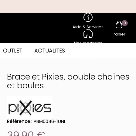
0
Aide & Services
Panier
Nos magasins
OUTLET
ACTUALITÉS
Compte
Bracelet Pixies, double chaînes
et boules
Référence :
PBM0046-1UNI
39,90 €