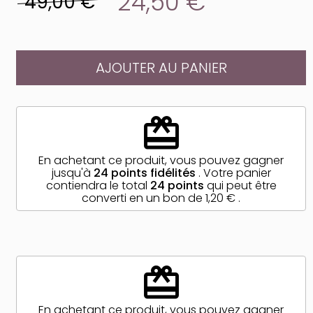
24,50 €
49,00 €
AJOUTER AU PANIER
redeem
En achetant ce produit, vous pouvez gagner
jusqu'à
24
points fidélités
. Votre panier
contiendra le total
24
points
qui peut être
converti en un bon de
1,20 €
.
redeem
En achetant ce produit, vous pouvez gagner