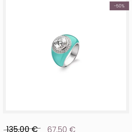
-50%
135,00 €
67,50 €